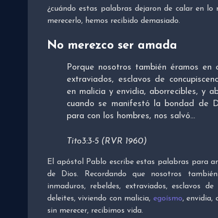
¿cuándo estas palabras dejaron de calar en l
merecerlo, hemos recibido demasiado.
No merezco ser amada
Porque nosotros también éramos en ot
extraviados, esclavos de concupiscenc
en malicia y envidia, aborrecibles, y 
cuando se manifestó la bondad de D
para con los hombres, nos salvó…
Tito3:3-5 (RVR 1960)
El apóstol Pablo escribe estas palabras para a
de Dios. Recordando que nosotros también
inmaduros, rebeldes, extraviados, esclavos d
deleites, viviendo con malicia,
egoísmo
, envidia,
sin merecer, recibimos vida.