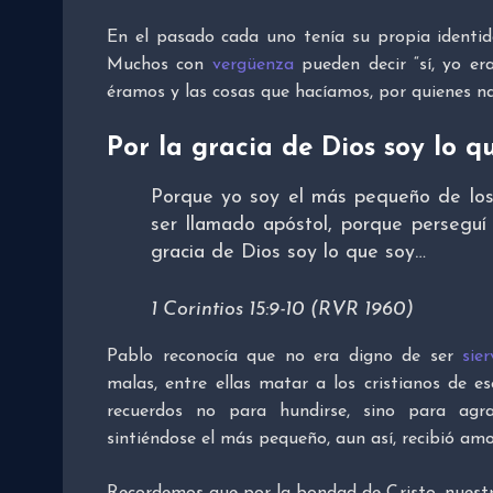
En el pasado cada uno tenía su propia identid
Muchos con
vergüenza
pueden decir “sí, yo er
éramos y las cosas que hacíamos, por quienes n
Por la gracia de Dios soy lo q
Porque yo soy el más pequeño de los
ser llamado apóstol, porque perseguí 
gracia de Dios soy lo que soy…
1 Corintios 15:9-10 (RVR 1960)
Pablo reconocía que no era digno de ser
sier
malas, entre ellas matar a los cristianos de e
recuerdos no para hundirse, sino para agra
sintiéndose el más pequeño, aun así, recibió amo