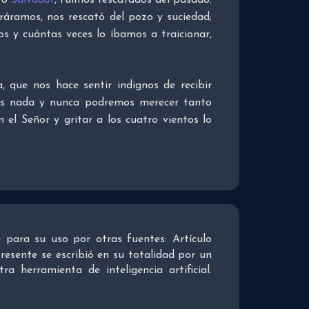
tro
Salvador
, fuimos rescatados del pasado.
ráramos, nos rescató del pozo y suciedad;
s y cuántas veces lo íbamos a traicionar,
que nos hace sentir indignos de recibir
os nada y nunca podremos merecer tanto
 el Señor y gritar a los cuatro vientos lo
re para su uso por otras fuentes: Artículo
presente se escribió en su totalidad por un
 herramienta de inteligencia artificial.