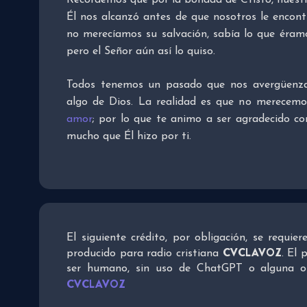
Recordemos que por la bondad de Cristo, nues
Él nos alcanzó antes de que nosotros le encont
no merecíamos su salvación, sabía lo que éramo
pero el Señor aún así lo quiso.
Todos tenemos un pasado que nos avergüenza, 
algo de Dios. La realidad es que no merecem
amor
; por lo que te animo a ser agradecido con
mucho que Él hizo por ti.
El siguiente crédito, por obligación, se requie
CVCLAVOZ
producido para radio cristiana
. El 
ser humano, sin uso de ChatGPT o alguna otra
CVCLAVOZ