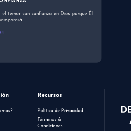
CONFIANZA
 el temor con confianza en Dios porque Él
esamparará.
24
ión
Recursos
D
somos?
Política de Privacidad
Términos &
Condiciones