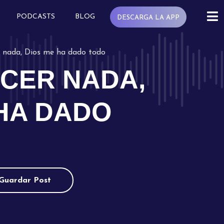
PODCASTS
BLOG
DESCARGA LA APP
r nada, Dios me ha dado todo
ECER NADA,
 HA DADO
Guardar Post