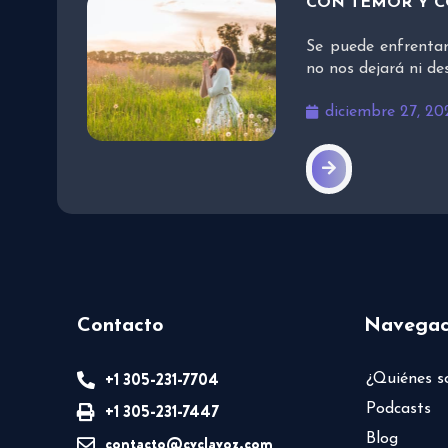
CON TEMOR Y 
Se puede enfrentar
no nos dejará ni d
diciembre 27, 20
Contacto
Navegac
+1 305-231-7704
¿Quiénes 
+1 305-231-7447
Podcasts
Blog
contacto@cvclavoz.com