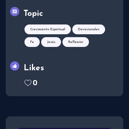
Topic
Crecimiento Espiritual
Devocionales
Fe
Jesús
Reflexión
Likes
0