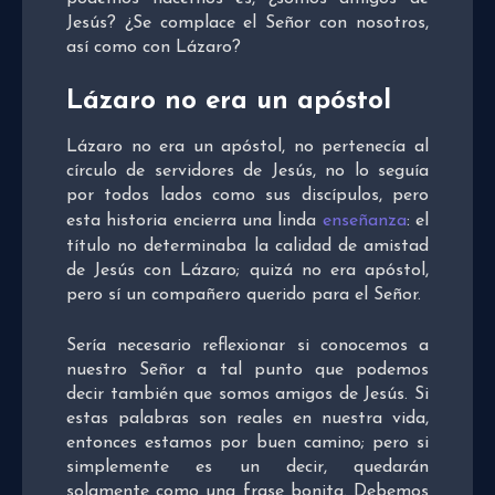
Jesús? ¿Se complace el Señor con nosotros,
así como con Lázaro?
Lázaro no era un apóstol
Lázaro no era un apóstol, no pertenecía al
círculo de servidores de Jesús, no lo seguía
por todos lados como sus discípulos, pero
esta historia encierra una linda
enseñanza
: el
título no determinaba la calidad de amistad
de Jesús con Lázaro; quizá no era apóstol,
pero sí un compañero querido para el Señor.
Sería necesario reflexionar si conocemos a
nuestro Señor a tal punto que podemos
decir también que somos amigos de Jesús. Si
estas palabras son reales en nuestra vida,
entonces estamos por buen camino; pero si
simplemente es un decir, quedarán
solamente como una frase bonita. Debemos