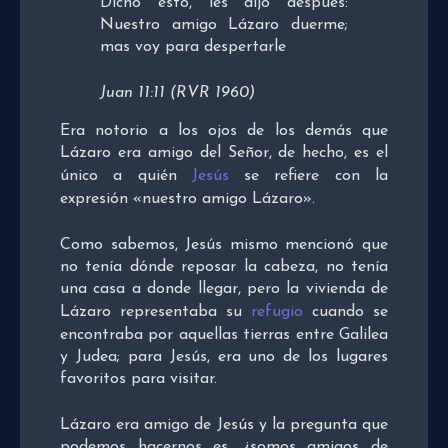
Dicho esto, les dijo después:
Nuestro amigo Lázaro duerme;
mas voy para despertarle
Juan 11:11 (RVR 1960)
Era notorio a los ojos de los demás que
Lázaro era amigo del Señor, de hecho, es el
único a quién
Jesús
se refiere con la
expresión «nuestro amigo Lázaro».
Como sabemos, Jesús mismo mencionó que
no tenía dónde reposar la cabeza, no tenía
una casa a donde llegar, pero la vivienda de
Lázaro representaba su
refugio
cuando se
encontraba por aquellas tierras entre Galilea
y Judea; para Jesús, era uno de los lugares
favoritos para visitar.
Lázaro era amigo de Jesús y la pregunta que
podemos hacernos es, ¿somos amigos de