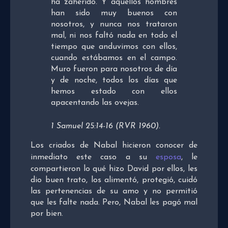
ha zaherido. Y aquellos hombres
han sido muy buenos con
nosotros, y nunca nos trataron
mal, ni nos faltó nada en todo el
tiempo que anduvimos con ellos,
cuando estábamos en el campo.
Muro fueron para nosotros de día
y de noche, todos los días que
hemos estado con ellos
apacentando las ovejas.
1 Samuel 25:14-16 (RVR 1960).
Los criados de Nabal hicieron conocer de
inmediato este caso a su
esposa
, le
compartieron lo qué hizo David por ellos, les
dio buen trato, los alimentó, protegió, cuidó
las pertenencias de su amo y no permitió
que les falte nada. Pero, Nabal les pagó mal
por bien.