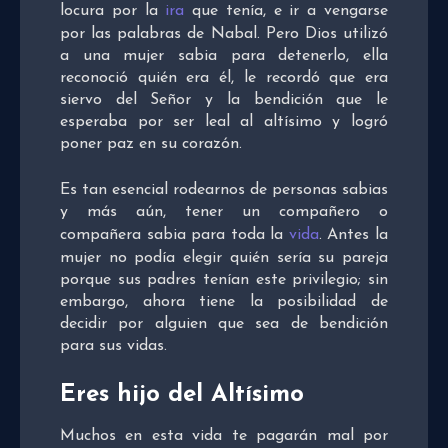
locura por la
ira
que tenía, e ir a vengarse
por las palabras de Nabal. Pero Dios utilizó
a una mujer sabia para detenerlo, ella
reconoció quién era él, le recordó que era
siervo del Señor y la bendición que le
esperaba por ser leal al altísimo y logró
poner paz en su corazón.
Es tan esencial rodearnos de personas sabias
y más aún, tener un compañero o
compañera sabia para toda la
vida
. Antes la
mujer no podía elegir quién sería su pareja
porque sus padres tenían este privilegio; sin
embargo, ahora tiene la posibilidad de
decidir por alguien que sea de bendición
para sus vidas.
Eres hijo del Altísimo
Muchos en esta vida te pagarán mal por