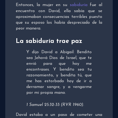
Entonces, la mujer en su
sabiduría
fue al
encuentro con David, ella sabía que se
aproximaban consecuencias terribles puesto
que su esposo los había despreciado de la
peor manera.
La sabiduría trae paz
Y dijo David a Abigail: Bendito
sea Jehová Dios de Israel, que te
envió para que hoy me
encontrases. Y bendito sea tu
razonamiento, y bendita tú, que
me has estorbado hoy de ir a
derramar sangre, y a vengarme
por mi propia mano.
1 Samuel 25:32-33 (RVR 1960).
David estaba a un paso de cometer una