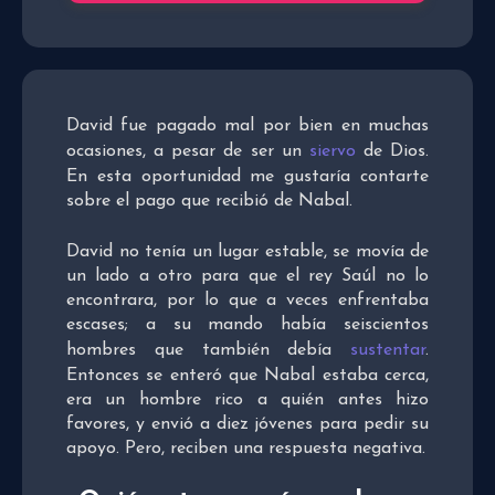
David fue pagado mal por bien en muchas
ocasiones, a pesar de ser un
siervo
de Dios.
En esta oportunidad me gustaría contarte
sobre el pago que recibió de Nabal.
David no tenía un lugar estable, se movía de
un lado a otro para que el rey Saúl no lo
encontrara, por lo que a veces enfrentaba
escases; a su mando había seiscientos
hombres que también debía
sustentar
.
Entonces se enteró que Nabal estaba cerca,
era un hombre rico a quién antes hizo
favores, y envió a diez jóvenes para pedir su
apoyo. Pero, reciben una respuesta negativa.