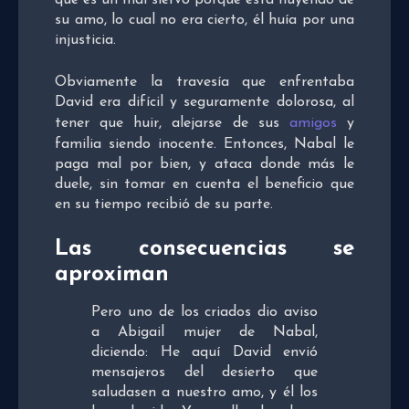
que es un mal siervo porque está huyendo de
su amo, lo cual no era cierto, él huía por una
injusticia.
Obviamente la travesía que enfrentaba
David era difícil y seguramente dolorosa, al
tener que huir, alejarse de sus
amigos
y
familia siendo inocente. Entonces, Nabal le
paga mal por bien, y ataca donde más le
duele, sin tomar en cuenta el beneficio que
en su tiempo recibió de su parte.
Las consecuencias se
aproximan
Pero uno de los criados dio aviso
a Abigail mujer de Nabal,
diciendo: He aquí David envió
mensajeros del desierto que
saludasen a nuestro amo, y él los