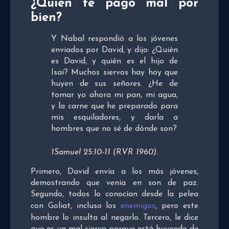
¿Quién te pagó mal por
bien?
Y Nabal respondió a los jóvenes
enviados por David, y dijo: ¿Quién
es David, y quién es el hijo de
Isaí? Muchos siervos hay hoy que
huyen de sus señores. ¿He de
tomar yo ahora mi pan, mi agua,
y la carne que he preparado para
mis esquiladores, y darla a
hombres que no sé de dónde son?
1Samuel 25:10-11 (RVR 1960).
Primero, David envía a los más jóvenes,
demostrando que venía en son de paz.
Segundo, todos lo conocían desde la pelea
con Goliat, incluso los
enemigos
, pero este
hombre lo insulta al negarlo. Tercero, le dice