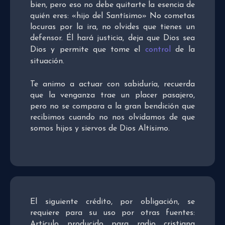
bien, pero eso no debe quitarte la esencia de
quién eres: «hijo del Santísimo» No cometas
locuras por la ira, no olvides que tienes un
defensor. Él hará justicia, deja que Dios sea
Dios y permite que tome el
control
de la
situación.
Te animo a actuar con sabiduría, recuerda
que la venganza trae un placer pasajero,
pero no se compara a la gran bendición que
recibimos cuando no nos olvidamos de que
somos hijos y siervos de Dios Altísimo.
El siguiente crédito, por obligación, se
requiere para su uso por otras fuentes:
Artículo producido para radio cristiana