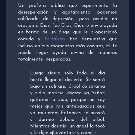
Un profeta bíblico que experimentó la
desesperación y agotamiento, podemos
calificarlo de depresión, pero acudió en
oración a Dios, fue Elías. Dios le envió ayuda
en forma de un ángel que le proporcionó
comida y
fortaleza
. Eso demuestra que
incluso en tus momentos más oscuros, Él te
puede llegar ayuda divina de maneras
totalmente inesperadas.
Luego siguió solo todo el día
hasta llegar al desierto. Se sentó
bajo un solitario árbol de retama
y pidió morirse: «Basta ya, Señor;
quítame la vida, porque no soy
mejor que mis antepasados que
ya murieron».Entonces se acostó
y durmió debajo del árbol.
Mientras dormía, un ángel lo tocó
y le dijo: «¡Levántate y come!».