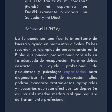
qué está tan triste mi corazón?
¡Pondré mi esperanza en
Dios!Nuevamente lo alabaré, ¡mi
Salvador y mi Dios!
Salmos 42:11 (NTV)
La fe puede ser una fuente importante de
fuerza y ayuda en momentos difíciles. Debes
recordar los ejemplos de perseverancia en la
Biblia que pueden proporcionar consuelo en
tu búsqueda de recuperación. Pero no debes
descartar la ayuda profesional de
psiquiatras y psicólogos
capacitados
para
diagnosticar tu nivel de depresión. Ellos
podrán mandarte tratamientos apropiados
y necesarios que sean efectivos. La depresión
es una enfermedad médica real que requiere
de tratamiento profesional.