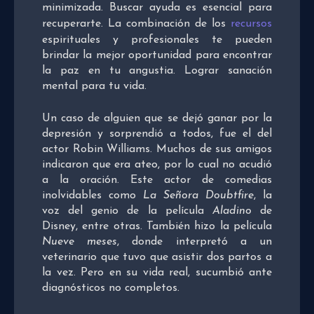
minimizada. Buscar ayuda es esencial para
recuperarte. La combinación de los
recursos
espirituales y profesionales te pueden
brindar la mejor oportunidad para encontrar
la paz en tu angustia. Lograr sanación
mental para tu vida.
Un caso de alguien que se dejó ganar por la
depresión y sorprendió a todos, fue el del
actor Robin Williams. Muchos de sus amigos
indicaron que era ateo, por lo cual no acudió
a la oración. Este actor de comedias
inolvidables como
La Señora Doubtfire
, la
voz del genio de la película
Aladino
de
Disney, entre otras. También hizo la película
Nueve meses
, donde interpretó a un
veterinario que tuvo que asistir dos partos a
la vez. Pero en su vida real, sucumbió ante
diagnósticos no completos.