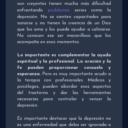
son creyentes tienen mucha más dificultad
enfrentando
problemas
serios como la
depresión. No se sienten capacitados para
sanarse y no tienen la creencia de un Dios
que los ama y los puede ayudar a calmarse.
No conocen ese ser maravilloso que los
acompaña en esos momentos.
Lo importante es complementar la ayuda
espiritual y la profesional. La oración y la
fe pueden proporcionar consuelo y
esperanza.
Pero es muy importante acudir a
la terapia con profesionales. Médicos y
psicólogos, pueden abordar esos aspectos
del trastorno y dar las herramientas
necesarias para controlar y vencer la
depresión.
Es importante destacar que la depresión no
es una enfermedad que deba ser ignorada o