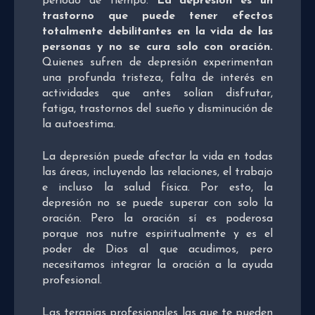
período de tiempo.
La depresión es un
trastorno que puede tener efectos
totalmente debilitantes en la vida de las
personas y no se cura solo con oración.
Quienes sufren de depresión experimentan
una profunda tristeza, falta de interés en
actividades que antes solían disfrutar,
fatiga, trastornos del sueño y disminución de
la autoestima.
La depresión puede afectar la vida en todas
las áreas, incluyendo las relaciones, el trabajo
e incluso la salud física. Por esto, la
depresión no se puede superar con solo la
oración. Pero la oración sí es poderosa
porque nos nutre espiritualmente y es el
poder de Dios al que acudimos, pero
necesitamos integrar la oración a la ayuda
profesional.
Las terapias profesionales las que te pueden