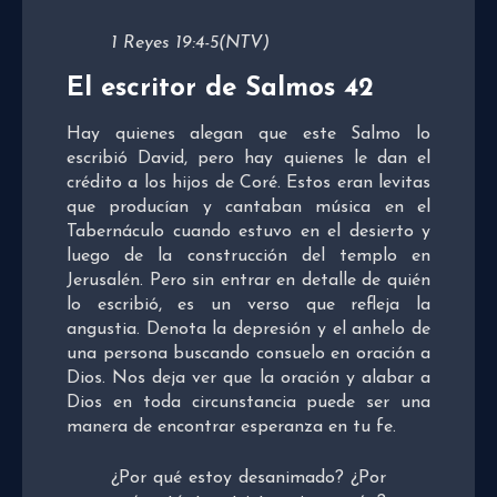
1 Reyes 19:4-5(NTV)
El escritor de Salmos 42
Hay quienes alegan que este Salmo lo
escribió David, pero hay quienes le dan el
crédito a los hijos de Coré. Estos eran levitas
que producían y cantaban música en el
Tabernáculo cuando estuvo en el desierto y
luego de la construcción del templo en
Jerusalén. Pero sin entrar en detalle de quién
lo escribió, es un verso que refleja la
angustia. Denota la depresión y el anhelo de
una persona buscando consuelo en oración a
Dios. Nos deja ver que la oración y alabar a
Dios en toda circunstancia puede ser una
manera de encontrar esperanza en tu fe.
¿Por qué estoy desanimado? ¿Por