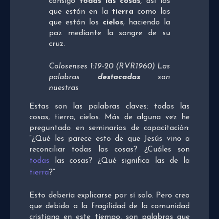
consigo
todas las cosas
, así las
que están en la
tierra
como las
que están los
cielos
, haciendo la
paz mediante la sangre de su
cruz.
Colosenses 1:19-20 (RVR1960) Las
palabras
destacadas
son
nuestras
Estas son las palabras claves: todas las
cosas, tierra, cielos. Más de alguna vez he
preguntado en seminarios de capacitación:
“¿Qué les parece esto de que Jesús vino a
reconciliar todas las cosas? ¿Cuáles son
todas
las cosas? ¿Qué significa las de la
tierra
?”
Esto debería explicarse por sí solo. Pero creo
que debido a la fragilidad de la comunidad
cristiana en este tiempo, son palabras que