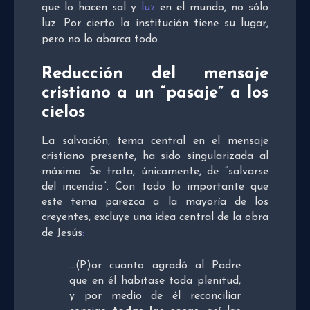
que lo hacen sal y
luz
en el mundo, no sólo
luz. Por cierto la institución tiene su lugar,
pero no lo abarca todo
.
Reducción del mensaje
cristiano a un “pasaje” a los
cielos
La salvación, tema central en el mensaje
cristiano presente, ha sido singularizada al
máximo. Se trata, únicamente, de “salvarse
del incendio”. Con todo lo importante que
este tema parezca a la mayoría de los
creyentes, excluye una idea central de la obra
de Jesús
:
…(P)or cuanto agradó al Padre
que en él habitase toda plenitud,
y por medio de él reconciliar