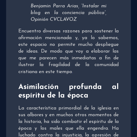
Benjamin Parra Arias, “Instalar mi
blog en la conciencia pública”,
Opinión CVCLAVOZ
Encuentro diversas razones para sostener la
afirmación mencionada y, ya lo sabemos,
este espacio no permite mucho despliegue
de ideas. De modo que voy a elaborar las
que me parecen más inmediatas a fin de
ilustrar la fragilidad de la comunidad
cristiana en este tiempo
.
Asimilación profunda al
espíritu de la época
La característica primordial de la iglesia en
sus albores y en muchos otros momentos de
la historia, ha sido combatir el espíritu de la
época y los males que ella engendra. Ha
luchado contra la injusticia, la opresión de