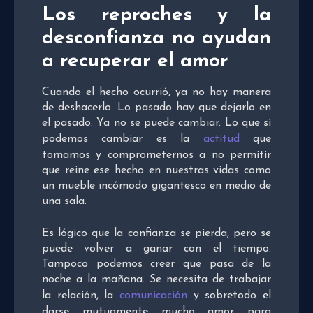
Los reproches y la
desconfianza no ayudan
a recuperar el amor
Cuando el hecho ocurrió, ya no hay manera
de deshacerlo. Lo pasado hay que dejarlo en
el pasado. Ya no se puede cambiar. Lo que sí
podemos cambiar es la
actitud
que
tomamos y comprometernos a no permitir
que reine ese hecho en nuestras vidas como
un mueble incómodo gigantesco en medio de
una sala.
Es lógico que la confianza se pierda, pero se
puede volver a ganar con el tiempo.
Tampoco podemos creer que pasa de la
noche a la mañana. Se necesita de trabajar
la relación, la
comunicación
y sobretodo el
darse mutuamente mucho amor para