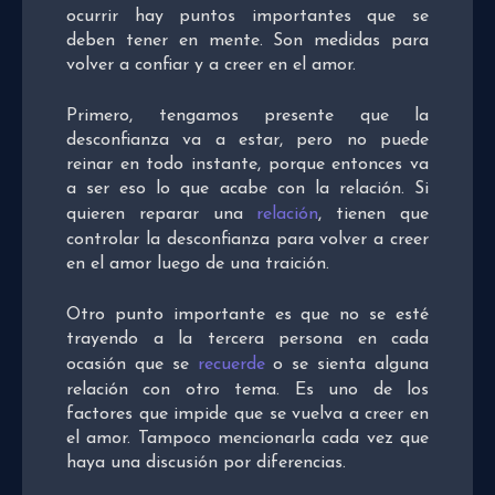
ocurrir hay puntos importantes que se
deben tener en mente. Son medidas para
volver a confiar y a creer en el amor.
Primero, tengamos presente que la
desconfianza va a estar, pero no puede
reinar en todo instante, porque entonces va
a ser eso lo que acabe con la relación. Si
quieren reparar una
relación
, tienen que
controlar la desconfianza para volver a creer
en el amor luego de una traición.
Otro punto importante es que no se esté
trayendo a la tercera persona en cada
ocasión que se
recuerde
o se sienta alguna
relación con otro tema. Es uno de los
factores que impide que se vuelva a creer en
el amor. Tampoco mencionarla cada vez que
haya una discusión por diferencias.