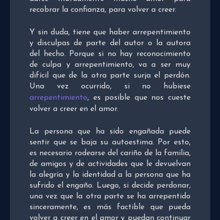
recobrar la confianza, para volver a creer.
Y sin duda, tiene que haber arrepentimiento
y disculpas de parte del autor o la autora
del hecho. Porque si no hay reconocimiento
de culpa y arrepentimiento, va a ser muy
difícil que de la otra parte surja el perdón.
Una vez ocurrido, si no hubiese
arrepentimiento
, es posible que nos cueste
volver a creer en el amor.
La persona que ha sido engañada puede
sentir que se baja su autoestima. Por esto,
es necesario rodearse del cariño de la familia,
de amigos y de actividades que le devuelvan
la alegría y la identidad a la persona que ha
sufrido el engaño. Luego, si decide perdonar,
una vez que la otra parte se ha arrepentido
sinceramente, es más factible que pueda
volver a creer en el amor y puedan continuar