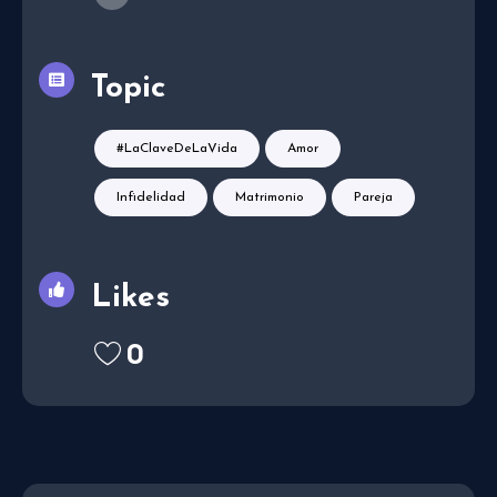
Topic
#LaClaveDeLaVida
Amor
Infidelidad
Matrimonio
Pareja
Likes
0