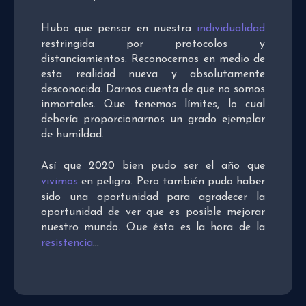
Hubo que pensar en nuestra
individualidad
restringida por protocolos y
distanciamientos. Reconocernos en medio de
esta realidad nueva y absolutamente
desconocida. Darnos cuenta de que no somos
inmortales. Que tenemos límites, lo cual
debería proporcionarnos un grado ejemplar
de humildad.
Así que 2020 bien pudo ser el año que
vivimos
en peligro. Pero también pudo haber
sido una oportunidad para agradecer la
oportunidad de ver que es posible mejorar
nuestro mundo. Que ésta es la hora de la
resistencia
…