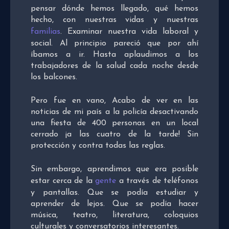
pensar dónde hemos llegado, qué hemos
hecho, con nuestras vidas y nuestras
familias
. Examinar nuestra vida laboral y
social. Al principio pareció que por ahí
íbamos a ir. Hasta aplaudimos a los
trabajadores de la salud cada noche desde
los balcones.
Pero fue en vano, Acabo de ver en las
noticias de mi país a la policía desactivando
una fiesta de 400 personas en un local
cerrado ¡a las cuatro de la tarde! Sin
protección y contra todas las reglas.
Sin embargo, aprendimos que era posible
estar cerca de la
gente
a través de teléfonos
y pantallas. Que se podía estudiar y
aprender de lejos. Que se podía hacer
música, teatro, literatura, coloquios
culturales y conversatorios interesantes.