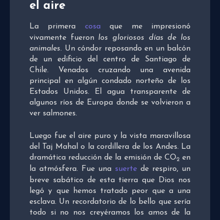
el aire
La primera
cosa
que me impresionó
vivamente fueron
los gloriosos días de los
animales
. Un cóndor reposando en un balcón
de un edificio del centro de Santiago de
Chile. Venados cruzando una avenida
principal en algún condado norteño de los
Estados Unidos. El agua transparente de
algunos ríos de Europa donde se volvieron a
ver salmones.
Luego fue el aire puro y la vista maravillosa
del Taj Mahal o la cordillera de los Andes. La
dramática reducción de la emisión de CO
en
2
la atmósfera. Fue una
suerte
de respiro, un
breve sabático de esta tierra que Dios nos
legó y que hemos tratado peor que a una
esclava. Un recordatorio de lo bello que sería
todo si no nos creyéramos los amos de la