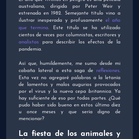
australiana, dirigida por Peter Weir y
estrenada en 1982. Semejante título vino a
ilustrar inesperada y profusamente
el año
que termina
. Este título se ha utilizado
cientos de veces por columnistas, escritores y
analistas
para describir los efectos de la
pandemia.
Así que, humildemente, me sumo desde mi
cabaña lateral a esta saga de
reflexiones
.
Esta vez no agregaré palabras a la letanía
de lamentos y malos augurios provocados
por el virus y la nueva cepa
britannica
. Ya
hay suficiente de eso por todas partes. ¿Qué
pudo haber sido bueno en estos último diez
u once meses y que sería digno de
mencionar?
La fiesta de los animales y