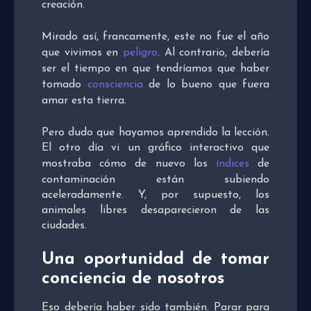
creación.
Mirado así, francamente, este no fue el año
que vivimos en
peligro
. Al contrario, debería
ser el tiempo en que tendríamos que haber
tomado
consciencia
de lo bueno que fuera
amar esta tierra.
Pero dudo que hayamos aprendido la lección.
El otro día vi un gráfico interactivo que
mostraba cómo de nuevo los
índices
de
contaminación están subiendo
aceleradamente. Y, por supuesto, los
animales libres desaparecieron de las
ciudades.
Una oportunidad de tomar
conciencia de nosotros
Eso debería haber sido también. Parar para