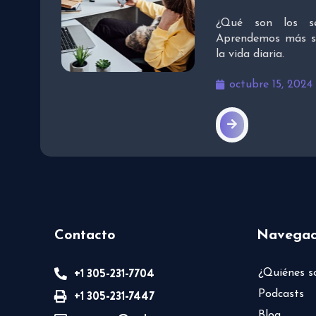
¿Qué son los se
Aprendemos más so
la vida diaria.
octubre 15, 2024
Contacto
Navegac
+1 305-231-7704
¿Quiénes 
+1 305-231-7447
Podcasts
Blog