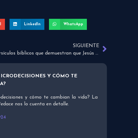
l
LinkedIn
WhatsApp
SIGUIENTE
Versículos bíblicos que demuestran que Jesús es el único camino
MICRODECISIONES Y CÓMO TE
A?
odecisiones y cómo te cambian la vida? La
edace nos lo cuenta en detalle.
024