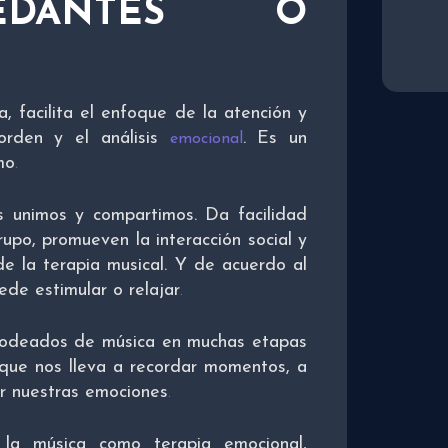
SEDANTES O
a, facilita el enfoque de la atención y
 orden y el análisis
. Es un
emocional
mo
.
s unimos y compartimos. Da facilidad
rupo, promueven la interacción social y
de la terapia musical. Y de acuerdo al
ede estimular o relajar
.
rodeados de música en muchas etapas
ue nos lleva a recordar momentos, a
ar nuestras emociones
.
 la música como terapia emocional,