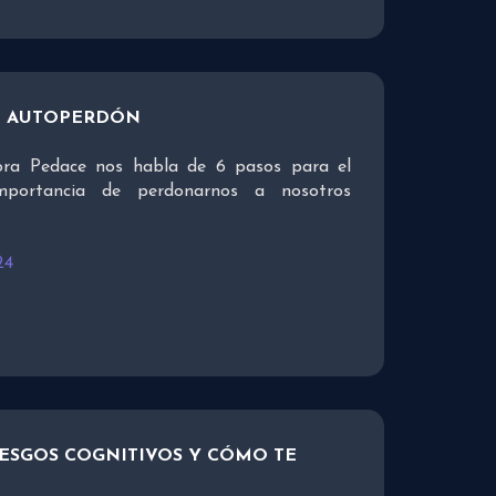
EL AUTOPERDÓN
ora Pedace nos habla de 6 pasos para el
mportancia de perdonarnos a nosotros
24
SESGOS COGNITIVOS Y CÓMO TE