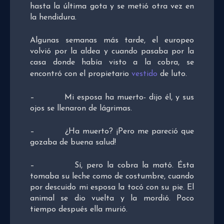
hasta la última gota y se metió otra vez en
la hendidura.
Algunas semanas más tarde, el europeo
volvió por la aldea y cuando pasaba por la
casa donde había visto a la cobra, se
encontró con el propietario
vestido
de luto.
– Mi esposa ha muerto- dijo él, y sus
ojos se llenaron de lágrimas.
– ¿Ha muerto? ¡Pero me pareció que
gozaba de buena salud!
– Sí, pero la cobra la mató. Ésta
tomaba su leche como de costumbre, cuando
por descuido mi esposa la tocó con su pie. El
animal se dio vuelta y la mordió. Poco
tiempo después ella murió.