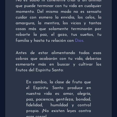
No es sabio ni coherente criar a un animal
que puede terminar con tu vida en cualquier
momento. Del mismo modo no es sensato
cuidar con esmero la envidia, los celos, la
amargura, la mentira, los vicios y tantas
cosas más que solamente terminarán por
robarte la paz, el gozo, tus sueños, tu
familia y hasta tu relación con
Dios
.
Antes de estar alimentando todas esas
cobras que acabarán con tu vida, deberías
esmerarte más en buscar y cultivar los
frutos del Espíritu Santo:
En cambio, la clase de fruto que
el Espíritu Santo produce en
nuestra vida es: amor, alegría,
paz, paciencia, gentileza, bondad,
fidelidad, humildad y control
propio. ¡No existen leyes contra
esas cosas!