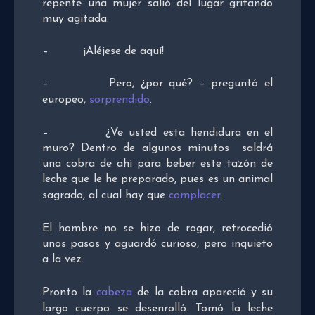
repente una mujer salió del lugar gritando
muy agitada:
– ¡Aléjese de aquí!
– Pero, ¿por qué? – preguntó el
europeo,
sorprendido
.
– ¿Ve usted esta hendidura en el
muro? Dentro de algunos minutos saldrá
una cobra de ahí para beber este tazón de
leche que le he preparado, pues es un animal
sagrado, al cual hay que
complacer
.
El hombre no se hizo de rogar, retrocedió
unos pasos y aguardó curioso, pero inquieto
a la vez.
Pronto la
cabeza
de la cobra apareció y su
largo cuerpo se desenrolló. Tomó la leche