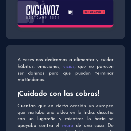
A veces nos dedicamos a alimentar y cuidar
hábitos, emociones,
vicios
, que no parecen
ser dañinos pero que pueden terminar
matándonos.
¡Cuidado con las cobras!
Cuentan que en cierta ocasión un europeo
que visitaba una aldea en la India, discutía
con un lugareño y mientras lo hacía se
apoyaba contra el
muro
de una casa. De