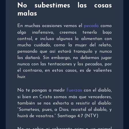
No subestimes las cosas
malas
En muchas ocasiones vemos el
pecado
como
algo inofensivo, creemos tenerlo bajo
control, e incluso algunos lo alimentan con
mucho cuidado, como la mujer del relato,
pensando que así estará tranquilo y nunca
los dañará. Sin embargo, no debemos jugar
nunca con las tentaciones y los pecados, por
el contrario, en estos casos, es de valientes
huir.
No te pongas a medir
fuerzas
con el diablo,
si bien en Cristo somos más que vencedores,
también se nos exhorta a resistir al diablo:
“Someteos, pues, a Dios; resistid al diablo, y
huirá de vosotros.” Santiago 4:7 (NTV)