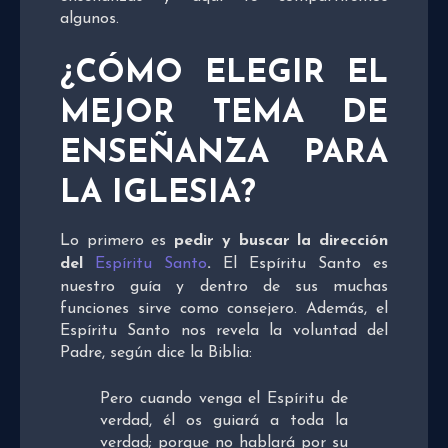
algunos.
¿CÓMO ELEGIR EL
MEJOR TEMA DE
ENSEÑANZA PARA
LA IGLESIA?
Lo primero es
pedir y buscar la dirección
del
Espíritu Santo
.
El Espíritu Santo es
nuestro guía y dentro de sus muchas
funciones sirve como consejero. Además, el
Espíritu Santo nos revela la voluntad del
Padre, según dice la Biblia:
Pero cuando venga el Espíritu de
verdad, él os guiará a toda la
verdad; porque no hablará por su