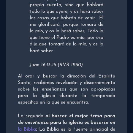
propia cuenta, sino que hablará
todo lo que oyere, y os hará saber
las cosas que habrán de venir.
Él
me glorificará; porque tomará de
lo mío, y os lo hará saber.
Todo lo
que tiene el Padre es mío; por eso
dije que tomará de lo mío, y os lo
hará saber.
Juan 16:13-15 (RVR 1960)
Al orar y buscar la dirección del Espíritu
Santo, recibimos revelación y discernimiento
sobre las enseñanzas que son apropiadas
para la iglesia durante la temporada
especifica en la que se encuentra.
Lo segundo
al buscar el mejor tema para
de enseñanza para la iglesia es basarse en
la Biblia
:
La Biblia es la fuente principal de