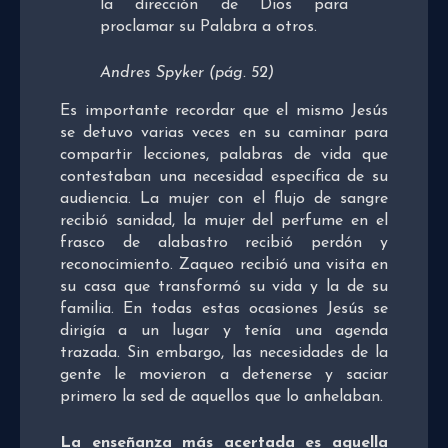
la dirección de Dios para
proclamar su Palabra a otros.
Andres Spyker (pág. 52)
Es importante recordar que el mismo Jesús
se detuvo varias veces en su caminar para
compartir lecciones, palabras de vida que
contestaban una necesidad especifica de su
audiencia. La mujer con el flujo de sangre
recibió sanidad, la mujer del perfume en el
frasco de alabastro recibió perdón y
reconocimiento. Zaqueo recibió una visita en
su casa que transformó su vida y la de su
familia. En todas estas ocasiones Jesús se
dirigía a un lugar y tenía una agenda
trazada. Sin embargo, las necesidades de la
gente le movieron a detenerse y saciar
primero la sed de aquellos que lo anhelaban.
La enseñanza más acertada es aquella