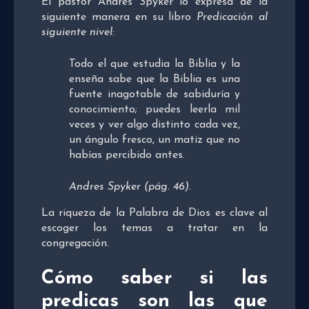
El pastor Andres Spyker lo expresa de la
siguiente manera en su libro
Predicación al
siguiente nivel
:
Todo el que estudia la Biblia y la
enseña sabe que la Biblia es una
fuente inagotable de sabiduría y
conocimiento; puedes leerla mil
veces y ver algo distinto cada vez,
un ángulo fresco, un matiz que no
habías percibido antes.
Andres Spyker (pág. 46).
La riqueza de la Palabra de Dios es clave al
escoger los temas a tratar en la
congregación.
Cómo saber si las
predicas son las que