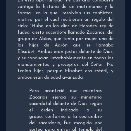
En esta oportunidad me gustaría compartir
contigo la historia de un matrimonio y la
forma en la que resolvían sus conflictos,
motivo por el cual recibieron un regalo del
cielo: “Hubo en los días de Herodes, rey de
Judea, cierto sacerdote llamado Zacarías, del
grupo de Abías, que tenía por mujer una de
las hijas de Aarón que se llamaba
Elisabet. Ambos eran justos delante de Dios,
y se conducían intachablemente en todos los
mandamientos y preceptos del Señor. No
tenían hijos, porque Elisabet era estéril, y
ambos eran de edad avanzada.
Pero aconteció que mientras
Zacarías ejercía su ministerio
sacerdotal delante de Dios según
el orden indicado a su
grupo, conforme a la costumbre
del sacerdocio, fue escogido por
sorteo para entrar al templo del