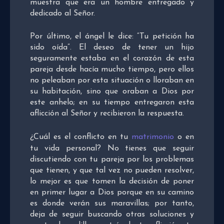
muestra que era un hombre entregado y
dedicado al Señor.
Por último, el ángel le dice: “Tu petición ha
sido oída”. El deseo de tener un hijo
seguramente estaba en el corazón de esta
pareja desde hacía mucho tiempo, pero ellos
no peleaban por esta situación o lloraban en
su habitación, sino que oraban a Dios por
este anhelo; en su tiempo entregaron esta
aflicción al Señor y recibieron la respuesta.
¿Cuál es el conflicto en tu
matrimonio
o en
tu vida personal? No tienes que seguir
discutiendo con tu pareja por los problemas
que tienen, y que tal vez no pueden resolver,
lo mejor es que tomen la decisión de poner
en primer lugar a Dios porque en su camino
es donde verán sus maravillas; por tanto,
deja de seguir buscando otras soluciones y