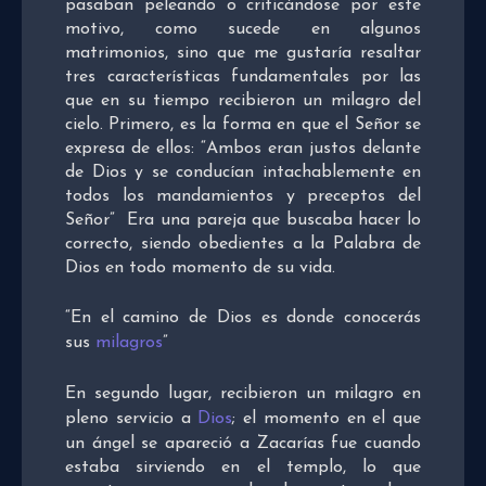
pasaban peleando o criticándose por este
motivo, como sucede en algunos
matrimonios, sino que me gustaría resaltar
tres características fundamentales por las
que en su tiempo recibieron un milagro del
cielo. Primero, es la forma en que el Señor se
expresa de ellos: “Ambos eran justos delante
de Dios y se conducían intachablemente en
todos los mandamientos y preceptos del
Señor” Era una pareja que buscaba hacer lo
correcto, siendo obedientes a la Palabra de
Dios en todo momento de su vida.
“En el camino de Dios es donde conocerás
sus
milagros
”
En segundo lugar, recibieron un milagro en
pleno servicio a
Dios
; el momento en el que
un ángel se apareció a Zacarías fue cuando
estaba sirviendo en el templo, lo que