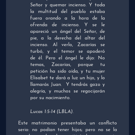
Señor y quemar incienso. Y toda
la multitud del pueblo estaba
fuera orando a la hora de la
ofrenda de incienso. Y se le
apareció un ángel del Señor, de
pie, a la derecha del altar del
incienso. Al verlo, Zacarías se
turbó, y el temor se apoderó
de él. Pero el ángel le dijo: No
temas, Zacarías, porque tu
petición ha sido oída, y tu mujer
Elisabet te dará a luz un hijo, y lo
llamarás Juan. Y tendrás gozo y
alegría, y muchos se regocijarán
por su nacimiento.
Lucas 1:5-14 (LBLA).
Este matrimonio presentaba un conflicto
serio: no podían tener hijos; pero no se la