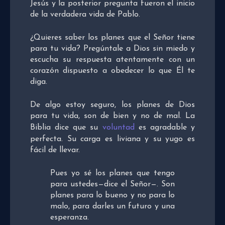
Jesús y la posterior pregunta fueron el inicio
de la verdadera vida de Pablo.
¿Quieres saber los planes que el Señor tiene
para tu vida? Pregúntale a Dios sin miedo y
escucha su respuesta atentamente con un
corazón dispuesto a obedecer lo que Él te
diga.
De algo estoy seguro, los planes de Dios
para tu vida, son de bien y no de mal. La
Biblia dice que su
voluntad
es agradable y
perfecta. Su carga es liviana y su yugo es
fácil de llevar.
Pues yo sé los planes que tengo
para ustedes—dice el Señor—. Son
planes para lo bueno y no para lo
malo, para darles un futuro y una
esperanza.