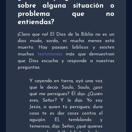
sobre alguna situación o
problema que no
entiendas?
¡Claro que no! El Dios de la Biblia no es un
dios mudo, sordo, ni mucho menos está
muerto. Hay pasajes bíblicos y existen
muchos
testimonios
más que demuestran
que Dios escucha y responde a nuestras
preguntas.
Y cayendo en tierra, oyó una voz
que le decía: Saulo, Saulo, ¿por
qué me persigues? Él dijo: ¿Quién
eres, Señor? Y le dijo: Yo soy
Jesús, a quien tú persigues; dura
cosa te es dar coces contra el
aguijón. El, temblando y
temeroso, dijo: Señor, ¿qué quieres