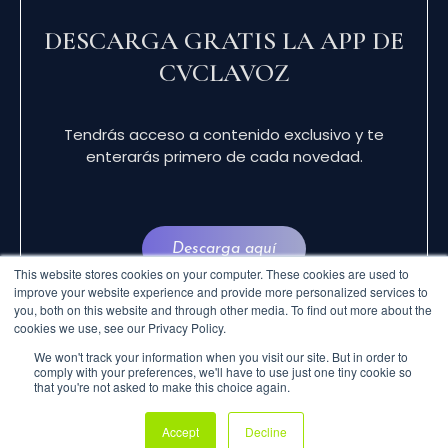
DESCARGA GRATIS LA APP DE
CVCLAVOZ
Tendrás acceso a contenido exclusivo y te
enterarás primero de cada novedad.
Descarga aquí
This website stores cookies on your computer. These cookies are used to
improve your website experience and provide more personalized services to
you, both on this website and through other media. To find out more about the
cookies we use, see our Privacy Policy.
We won't track your information when you visit our site. But in order to
comply with your preferences, we'll have to use just one tiny cookie so
that you're not asked to make this choice again.
© 2024 CVCLAVOZ . TODOS LOS DERECHOS
Accept
Decline
RESERVADOS.