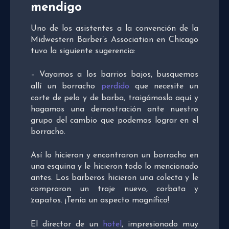
mendigo
Uno de los asistentes a la convención de la
Midwestern Barber’s Association en Chicago
tuvo la siguiente sugerencia:
– Vayamos a los barrios bajos, busquemos
allí un borracho
perdido
que necesite un
corte de pelo y de barba, traigámoslo aquí y
hagamos una demostración ante nuestro
grupo del cambio que podemos lograr en el
borracho.
Así lo hicieron y encontraron un borracho en
una esquina y le hicieron todo lo mencionado
antes. Los barberos hicieron una colecta y le
compraron un traje nuevo, corbata y
zapatos. ¡Tenía un aspecto magnífico!
El director de un
hotel
, impresionado muy