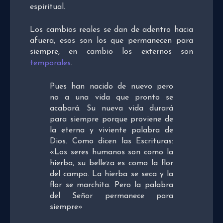
espiritual.
Los cambios reales se dan de adentro hacia
afuera, esos son los que permanecen para
siempre, en cambio los externos son
temporales
.
Pues han nacido de nuevo pero
no a una vida que pronto se
acabará. Su nueva vida durará
para siempre porque proviene de
la eterna y viviente palabra de
Dios. Como dicen las Escrituras:
«Los seres humanos son como la
hierba, su belleza es como la flor
del campo. La hierba se seca y la
flor se marchita. Pero la palabra
del Señor permanece para
siempre»