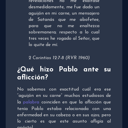
revelaciones no me exaltase
desmedidamente, me fue dado un
aguijón en mi carne, un mensajero
de Satanás que me abofetee,
para que no me enaltezca
sobremanera; respecto a lo cual
tres veces he rogado al Señor, que
lo quite de mí.
2 Corintios 12:7-8 (RVR 1960)
¿Qué hizo Pablo ante su
aflicción?
No sabemos con exactitud cuál era ese
“aguijón en su carne” muchos estudiosos de
la
palabra
coinciden en que la aflicción que
tenía Pablo estaba relacionada con una
enfermedad en su cabeza o en sus ojos; pero
lo cierto es que este asunto afligía al
apóstol.