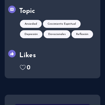
Topic
Ansiedad
Crecimiento Espiritual
Depresión
Devocionales
Reflexión
Likes
0