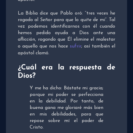
La Biblia dice que Pablo oró: “tres veces he
rogado al Señor para que lo quite de mi”. Tal
vez podemos identificarnos con él cuando
hemos pedido ayuda a Dios ante una
aflicción, rogando que Él elimine el malestar
o aquello que nos hace
sufrir
; así también el
apóstol clamó.
¿Cuál era la respuesta de
Dios?
Y me ha dicho: Bástate mi gracia;
porque mi poder se perfecciona
en la debilidad. Por tanto, de
buena gana me gloriaré más bien
en mis debilidades, para que
repose sobre mí el poder de
Cristo.