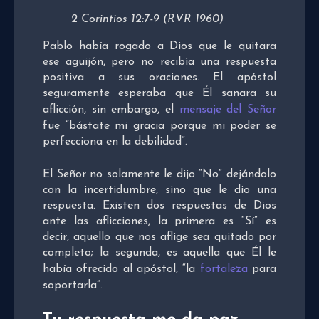
2 Corintios 12:7-9 (RVR 1960)
Pablo había rogado a Dios que le quitara
ese aguijón, pero no recibía una respuesta
positiva a sus oraciones. El apóstol
seguramente esperaba que Él sanara su
aflicción, sin embargo, el
mensaje del Señor
fue “bástate mi gracia porque mi poder se
perfecciona en la debilidad”.
El Señor no solamente le dijo “No” dejándolo
con la incertidumbre, sino que le dio una
respuesta. Existen dos respuestas de Dios
ante las aflicciones, la primera es “Sí” es
decir, aquello que nos aflige sea quitado por
completo; la segunda, es aquella que Él le
había ofrecido al apóstol, “la
fortaleza
para
soportarla”.