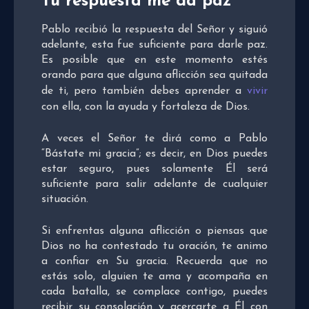
Tu respuesta me da paz
Pablo recibió la respuesta del Señor y siguió
adelante, esta fue suficiente para darle paz.
Es posible que en este momento estés
orando para que alguna aflicción sea quitada
de ti, pero también debes aprender a
vivir
con ella, con la ayuda y fortaleza de Dios.
A veces el Señor te dirá como a Pablo
“Bástate mi gracia”; es decir, en Dios puedes
estar seguro, pues solamente Él será
suficiente para salir adelante de cualquier
situación.
Si enfrentas alguna aflicción o piensas que
Dios no ha contestado tu oración, te animo
a confiar en Su gracia. Recuerda que no
estás solo, alguien te ama y acompaña en
cada batalla, se complace contigo, puedes
recibir su consolación y acercarte a Él con