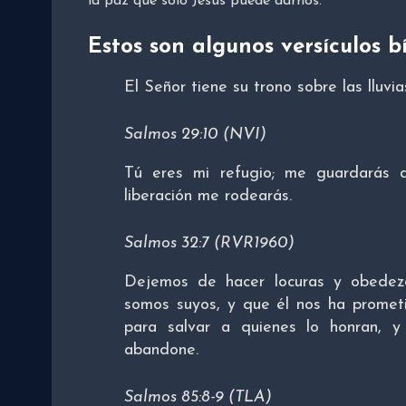
la paz que solo Jesús puede darnos.
Estos son algunos versículos b
El Señor tiene su trono sobre las lluvia
Salmos 29:10 (NVI)
Tú eres mi refugio; me guardarás d
liberación me rodearás.
Salmos 32:7 (RVR1960)
Dejemos de hacer locuras y obede
somos suyos, y que él nos ha prome
para salvar a quienes lo honran, 
abandone.
Salmos 85:8-9 (TLA)