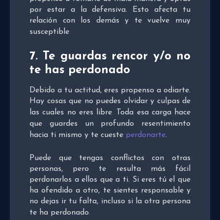
por estar a la defensiva. Esto afecta tu
relación con los demás y te vuelve muy
susceptible
.
7. Te guardas rencor y/o no
te has perdonado
Debido a tu actitud, eres propenso a odiarte.
Hay cosas que no puedes olvidar y culpas de
las cuales no eres libre
.
Toda esa carga hace
que guardes un profundo resentimiento
hacia ti mismo y te cueste
perdonarte
.
Puede que tengas conflictos con otras
personas, pero te resulta más fácil
perdonarlos a ellos que a ti. Si eres tú el que
ha ofendido a otro, te sientes responsable y
no dejas ir tu falta, incluso si la otra persona
te ha perdonado
.