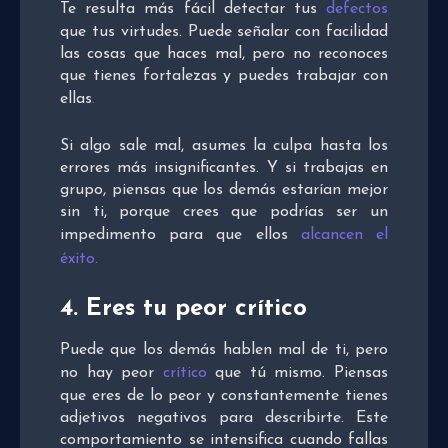
Te resulta más fácil detectar tus
defectos
que tus virtudes. Puede señalar con facilidad
las cosas que haces mal, pero no reconoces
que tienes fortalezas y puedes trabajar con
ellas
.
Si algo sale mal, asumes la culpa hasta los
errores más insignificantes. Y si trabajas en
grupo, piensas que los demás estarían mejor
sin ti, porque crees que podrías ser un
impedimento para que ellos
alcancen el
éxito
.
4. Eres tu peor crítico
Puede que los demás hablen mal de ti, pero
no hay peor
crítico
que tú mismo. Piensas
que eres de lo peor y constantemente tienes
adjetivos negativos para describirte. Este
comportamiento se intensifica cuando fallas