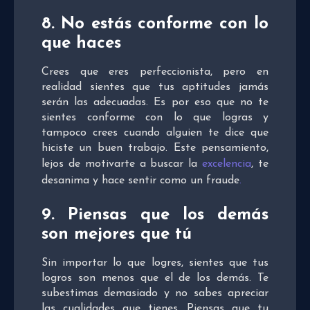
8. No estás conforme con lo
que haces
Crees que eres perfeccionista, pero en
realidad sientes que tus aptitudes jamás
serán las adecuadas. Es por eso que no te
sientes conforme con lo que logras y
tampoco crees cuando alguien te dice que
hiciste un buen trabajo. Este pensamiento,
lejos de motivarte a buscar la
excelencia
, te
desanima y hace sentir como un fraude
.
9. Piensas que los demás
son mejores que tú
Sin importar lo que logres, sientes que tus
logros son menos que el de los demás. Te
subestimas demasiado y no sabes apreciar
las cualidades que tienes. Piensas que tu