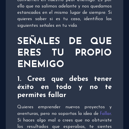
ello que no salimos adelante y nos quedamos
estancados en el mismo lugar de siempre. Si
quieres saber si es tu caso, identifica las
siguientes señales en tu vida
.
SEÑALES DE QUE
ERES TU PROPIO
ENEMIGO
1. Crees que debes tener
éxito en todo y no te
permites fallar
Quieres emprender nuevos proyectos y
aventuras, pero no soportas la idea de
fallar
.
Si haces algo mal o crees que no obtuviste
los resultados que esperabas, te sientes