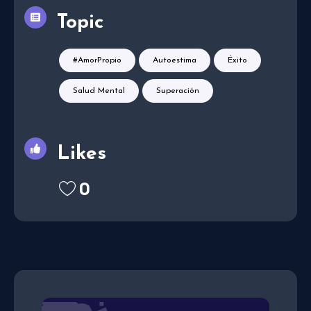
Topic
#AmorPropio
Autoestima
Éxito
Salud Mental
Superación
Likes
0