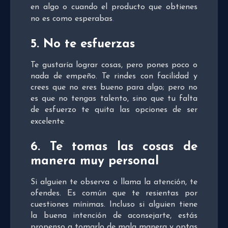
en algo o cuando el producto que obtienes
no es como esperabas
.
5. No te esfuerzas
Te gustaría lograr cosas, pero pones poco o
nada de empeño. Te rindes con facilidad y
crees que no eres bueno para algo; pero no
es que no tengas talento, sino que tu falta
de esfuerzo te quita las opciones de ser
excelente
.
6. Te tomas las cosas de
manera muy personal
Si alguien te observa o llama la atención, te
ofendes. Es común que te resientas por
cuestiones mínimas. Incluso si alguien tiene
la buena intención de aconsejarte, estás
propenso a tomarlo de mala manera y optas