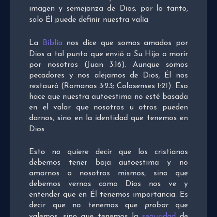
imagen y semejanza de Dios; por lo tanto,
solo Él puede definir nuestra valía
.
La
Biblia
nos dice que somos amados por
Dios a tal punto que envió a Su Hijo a morir
por nosotros (Juan 3:16). Aunque somos
pecadores y nos alejamos de Dios, Él nos
restauró (Romanos 3:23; Colosenses 1:21). Eso
hace que nuestra autoestima no esté basada
en el valor que nosotros u otros pueden
darnos, sino en la identidad que tenemos en
Dios
.
Esto no quiere decir que los cristianos
debemos tener baja autoestima y no
amarnos a nosotros mismos, sino que
debemos vernos como Dios nos ve y
entender que en Él tenemos importancia. Es
decir que no tenemos que
probar
que
valemos, sino que tenemos la
seguridad
de