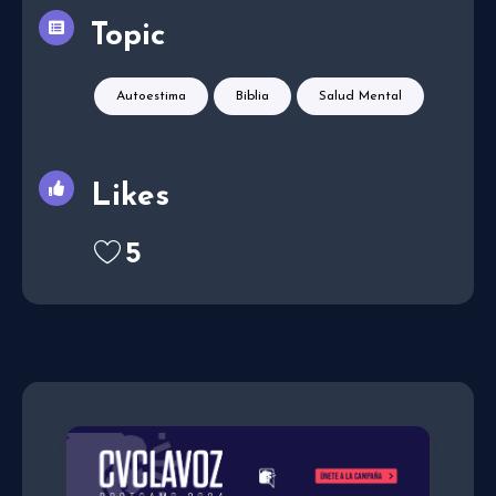
Topic
Autoestima
Biblia
Salud Mental
Likes
5