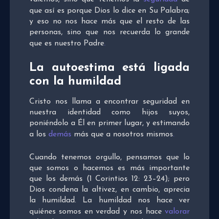
que así es porque Dios lo dice en Su Palabra;
y eso no nos hace más que el resto de las
personas, sino que nos recuerda lo grande
que es nuestro Padre
.
La autoestima está ligada
con la humildad
Cristo nos llama a encontrar seguridad en
nuestra identidad como hijos suyos,
poniéndolo a Él en primer lugar, y estimando
a los
demás
más que a nosotros mismos
.
Cuando tenemos orgullo, pensamos que lo
que somos o hacemos es más importante
que los demás (1 Corintios 12: 23–24); pero
Dios condena la altivez, en cambio, aprecia
la humildad. La humildad nos hace ver
quiénes somos en verdad y nos hace
valorar