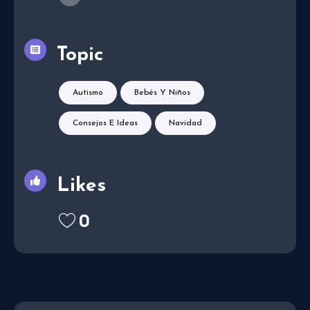
Topic
Autismo
Bebés Y Niños
Consejos E Ideas
Navidad
Likes
0