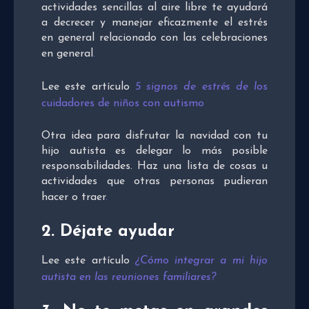
actividades sencillas al aire libre te ayudará
a decrecer y manejar eficazmente el estrés
en general relacionado con las celebraciones
en general
.
Lee este artículo
5 signos de estrés de lo
s
cuidadores de niños con autismo
Otra idea para disfrutar la navidad con tu
hijo autista es delegar lo más posible
responsabilidades. Haz una lista de cosas u
actividades que otras personas pudieran
hacer o traer
.
2. Déjate ayudar
Lee este artículo
¿Cómo integrar a mi hijo
autista en las reuniones familiares?