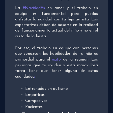
La
#NavidadEs
en amor y el trabajo en
equipo es fundamental para puedas
disfrutar la navidad con tu hijo autista. Las
expectativas deben de basarse en la realidad
del funcionamiento actual del niño y no en el
resto de la fiesta
.
Por eso, el trabajo en equipo con personas
que conozcan las habilidades de tu hijo es
primordial para el
éxito
de la reunión. Las
personas que te ayuden a esta maravillosa
tarea tiene que tener alguna de estas
cualidades
:
Entrenadas en autismo
.
Empáticas
.
Compasivas
.
Pacientes
.