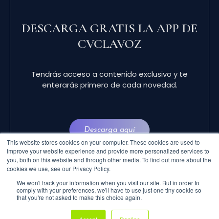
DESCARGA GRATIS LA APP DE
CVCLAVOZ
Tendrás acceso a contenido exclusivo y te
enterarás primero de cada novedad.
Descarga aquí
This website stores cookies on your computer. These cookies are used to
improve your website experience and provide more personalized services to
you, both on this website and through other media. To find out more about the
cookies we use, see our Privacy Policy.
We won't track your information when you visit our site. But in order to
comply with your preferences, we'll have to use just one tiny cookie so
that you're not asked to make this choice again.
© 2024 CVCLAVOZ . TODOS LOS DERECHOS