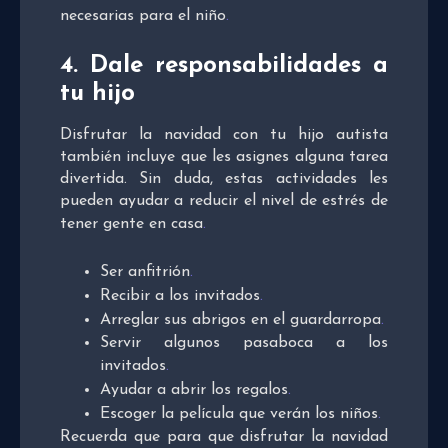
necesarias para el niño
.
4. Dale responsabilidades a
tu hijo
Disfrutar la navidad con tu hijo autista
también incluye que les asignes alguna tarea
divertida. Sin duda, estas actividades les
pueden ayudar a reducir el nivel de estrés de
tener gente en casa
.
Ser anfitrión
.
Recibir a los invitados
.
Arreglar sus abrigos en el guardarropa
.
Servir algunos pasaboca a los
invitados
.
Ayudar a abrir los regalos
.
Escoger la película que verán los niños
.
Recuerda que para que
disfrutar la navidad