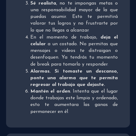
Sé realista
, no te impongas metas o
una responsabilidad mayor de la que
puedas asumir. Esto te permitirá
valorar tus logros y no frustrarte por
lo que no llegas a alcanzar
.
En el momento de trabajo,
deja el
celular
a un costado. No permitas que
mensajes o videos te distraigan o
desenfoquen. Ya tendrás tu momento
de break para tomarlo y responder
.
Alarmas
. Si tomaste un descanso,
ponte una alarma que te permita
regresar al trabajo que dejaste.
Mantén el orden
. Intenta que el lugar
donde trabajas este limpio y ordenado,
esto te aumentara las ganas de
permanecer en él
.