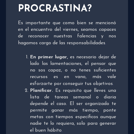
PROCRASTINA?
Es importante que como bien se mencionó
en el encuentro del viernes, seamos capaces
de reconocer nuestras falencias y nos
hagamos cargo de las responsabilidades
.
En primer lugar,
es necesario dejar de
lado las lamentaciones, el pensar que
no sos capaz, o no tenes suficientes
recursos es en vano, más vale
esforzarte por conseguir tus objetivos
.
Planificar
.
Es requisito que lleves una
lista de tareas semanal o diaria
depende el caso. El ser organizado te
permite ganar más tiempo, ponte
metas con tiempos específicos aunque
nadie te lo requiera, solo para generar
el buen hábito
.