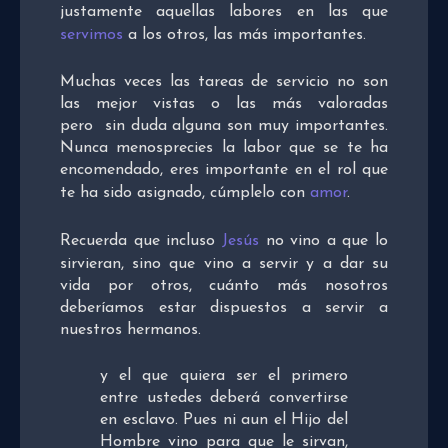
justamente aquellas labores en las que
servimos
a los otros, las más importantes.
Muchas veces las tareas de servicio no son
las mejor vistas o las más valoradas
pero sin duda alguna son muy importantes.
Nunca menosprecies la labor que se te ha
encomendado, eres importante en el rol que
te ha sido asignado, cúmplelo con
amor
.
Recuerda que incluso
Jesús
no vino a que lo
sirvieran, sino que vino a servir y a dar su
vida por otros, cuánto más nosotros
deberíamos estar dispuestos a servir a
nuestros hermanos.
y el que quiera ser el primero
entre ustedes deberá convertirse
en esclavo. Pues ni aun el Hijo del
Hombre vino para que le sirvan,