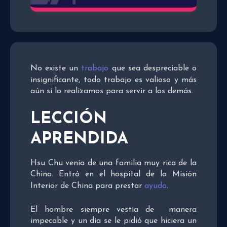
No existe un
trabajo
que sea despreciable o
insignificante, todo trabajo es valioso y más
aún si lo realizamos para servir a los demás.
LECCIÓN
APRENDIDA
Hsu Chu venía de una familia muy rica de la
China. Entró en el hospital de la Misión
Interior de China para prestar
ayuda
.
El hombre siempre vestía de manera
impecable y un día se le pidió que hiciera un