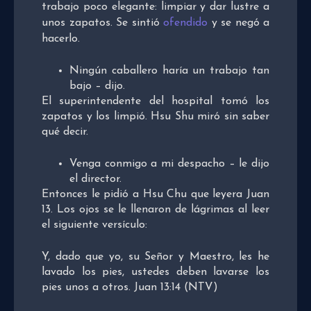
trabajo poco elegante: limpiar y dar lustre a
unos zapatos. Se sintió
ofendido
y se negó a
hacerlo.
Ningún caballero haría un trabajo tan
bajo – dijo.
El superintendente del hospital tomó los
zapatos y los limpió. Hsu Shu miró sin saber
qué decir.
Venga conmigo a mi despacho – le dijo
el director.
Entonces le pidió a Hsu Chu que leyera Juan
13. Los ojos se le llenaron de lágrimas al leer
el siguiente versículo:
Y, dado que yo, su Señor y Maestro, les he
lavado los pies, ustedes deben lavarse los
pies unos a otros. Juan 13:14 (NTV)