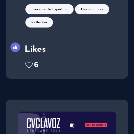
Crecimiento Espiritual
Devocionales
Reflexión
Likes
6