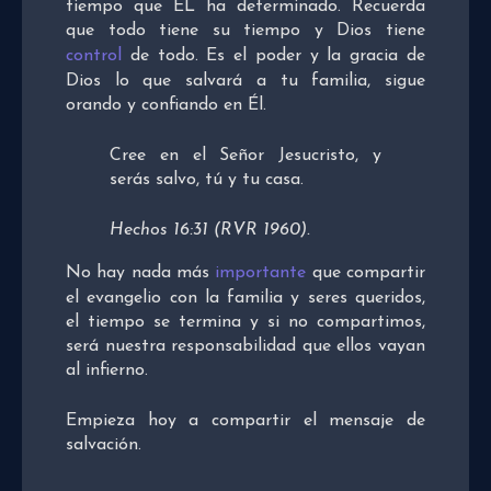
tiempo que ÉL ha determinado. Recuerda
que todo tiene su tiempo y Dios tiene
control
de todo. Es el poder y la gracia de
Dios lo que salvará a tu familia, sigue
orando y confiando en Él.
Cree en el Señor Jesucristo, y
serás salvo, tú y tu casa.
Hechos 16:31 (RVR 1960).
No hay nada más
importante
que compartir
el evangelio con la familia y seres queridos,
el tiempo se termina y si no compartimos,
será nuestra responsabilidad que ellos vayan
al infierno.
Empieza hoy a compartir el mensaje de
salvación.