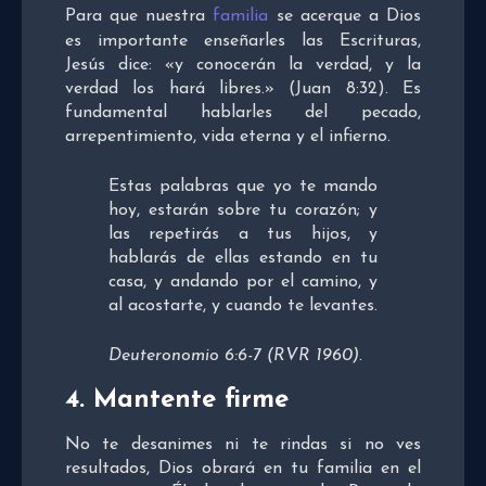
Para que nuestra
familia
se acerque a Dios
es importante enseñarles las Escrituras,
Jesús dice: «y conocerán la verdad, y la
verdad los hará libres.» (Juan 8:32). Es
fundamental hablarles del pecado,
arrepentimiento, vida eterna y el infierno.
Estas palabras que yo te mando
hoy, estarán sobre tu corazón; y
las repetirás a tus hijos, y
hablarás de ellas estando en tu
casa, y andando por el camino, y
al acostarte, y cuando te levantes.
Deuteronomio 6:6-7 (RVR 1960).
4. Mantente firme
No te desanimes ni te rindas si no ves
resultados, Dios obrará en tu familia en el