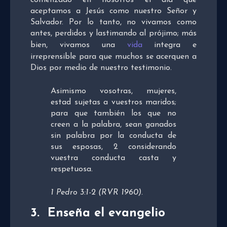
comenzado en nosotros el día que
aceptamos a Jesús como nuestro Señor y
Salvador. Por lo tanto, no vivamos como
antes, perdidos y lastimando al prójimo; más
bien, vivamos una
vida
integra e
irreprensible para que muchos se acerquen a
Dios por medio de nuestro testimonio.
Asimismo vosotras, mujeres,
estad sujetas a vuestros maridos;
para que también los que no
creen a la palabra, sean ganados
sin palabra por la conducta de
sus esposas, 2 considerando
vuestra conducta casta y
respetuosa.
1 Pedro 3:1-2 (RVR 1960).
3. Enseña el evangelio