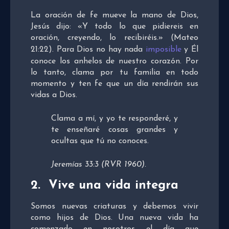
La oración de fe mueve la mano de Dios,
Jesús dijo: «Y todo lo que pidiereis en
oración, creyendo, lo recibiréis.» (Mateo
21:22). Para Dios no hay nada
imposible
y Él
conoce los anhelos de nuestro corazón. Por
lo tanto, clama por tu familia en todo
momento y ten fe que un día rendirán sus
vidas a Dios.
Clama a mí, y yo te responderé, y
te enseñaré cosas grandes y
ocultas que tú no conoces.
Jeremías 33:3 (RVR 1960).
2. Vive una vida integra
Somos nuevas criaturas y debemos vivir
como hijos de Dios. Una nueva vida ha