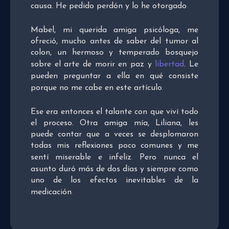
causa. He pedido perdón y lo he otorgado
.
Mabel, mi querida amiga psicóloga, me
ofreció, mucho antes de saber del tumor al
colon, un hermoso y temperado bosquejo
sobre el arte de morir en paz y
libertad
. Le
pueden preguntar a ella en qué consiste
porque no me cabe en este artículo
.
Ese era entonces el talante con que viví todo
el proceso. Otra amiga mía, Liliana, les
puede contar que a veces se desplomaron
todas mis reflexiones poco comunes y me
sentí miserable e infeliz
.
Pero nunca el
asunto duró más de dos días y siempre como
uno de los efectos inevitables de la
medicación
.