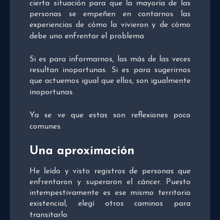
cierta situación para que la mayoría de las
personas se empeñen en contarnos las
experiencias de cómo la vivieron y de cómo
debe uno enfrentar el problema
.
Si es para informarnos, las más de las veces
resultan inoportunas. Si es para sugerirnos
que actuemos igual que ellos, son igualmente
inoportunas
.
Ya se ve que estas son reflexiones poco
comunes
.
Una aproximación
He leído y visto registros de personas que
enfrentaron y superaron el cáncer. Puesto
intempestivamente es ese mismo territorio
existencial, elegí otros caminos para
transitarlo
.