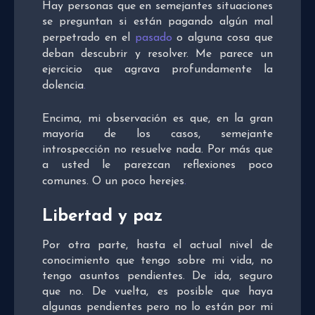
Hay personas que en semejantes situaciones
se preguntan si están pagando algún mal
perpetrado en el
pasado
o alguna cosa que
deban descubrir y resolver. Me parece un
ejercicio que agrava profundamente la
dolencia
.
Encima, mi observación es que, en la gran
mayoría de los casos, semejante
introspección no resuelve nada. Por más que
a usted le parezcan reflexiones poco
comunes. O un poco herejes
.
Libertad y paz
Por otra parte, hasta el actual nivel de
conocimiento que tengo sobre mi vida, no
tengo asuntos pendientes. De ida, seguro
que no. De vuelta, es posible que haya
algunas pendientes pero no lo están por mi