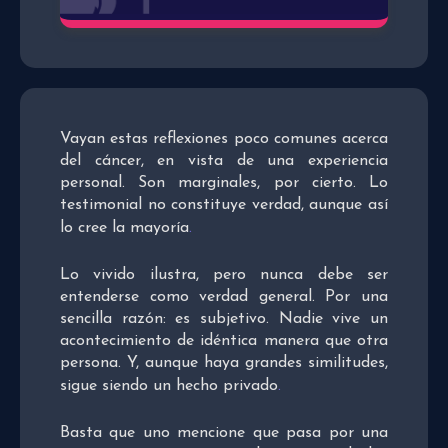
Vayan estas reflexiones poco comunes acerca
del cáncer, en vista de una experiencia
personal. Son marginales, por cierto. Lo
testimonial no constituye verdad, aunque así
lo cree la mayoría
.
Lo vivido ilustra, pero nunca debe ser
entenderse como verdad general. Por una
sencilla razón: es subjetivo. Nadie vive un
acontecimiento de idéntica manera que otra
persona. Y, aunque haya grandes similitudes,
sigue siendo un hecho privado
.
Basta que uno mencione que pasa por una