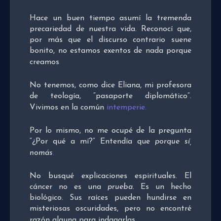
Hace un buen tiempo asumí la tremenda
precariedad de nuestra vida. Reconocí que,
por más que el discurso contrario suene
bonito, no estamos exentos de nada porque
creamos
.
No tenemos, como dice Eliana, mi profesora
de teología, “pasaporte diplomático”.
Vivimos en la común
intemperie
.
Por lo mismo, no me ocupé de la pregunta
“¿Por qué a mí?” Entendía que
porque sí,
nomás
.
No busqué explicaciones espirituales. El
cáncer no es una
prueba
. Es un hecho
biológico. Sus raíces pueden hundirse en
misteriosas oscuridades, pero no encontré
razón alguna para indagarlas
.