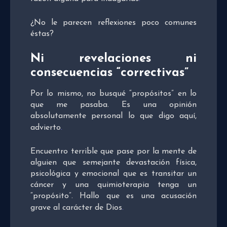
¿No le parecen reflexiones poco comunes
éstas?
Ni revelaciones ni
consecuencias “correctivas”
Por lo mismo, no busqué “propósitos” en lo
que me pasaba. Es una opinión
absolutamente personal lo que digo aquí,
advierto
.
Encuentro terrible que pase por la mente de
alguien que semejante devastación física,
psicológica y emocional que es transitar un
cáncer y una quimioterapia tenga un
“propósito”. Hallo que es una acusación
grave al carácter de Dios
.